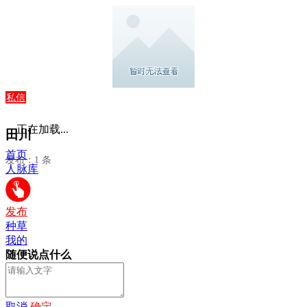
私信
正在加载...
田川
首页
发布：1 条
人脉库
发布
种草
我的
随便说点什么
取消
确定