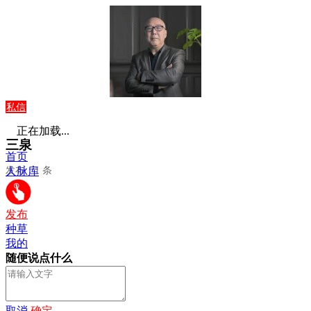
私信
正在加载...
三泉
首页
发布：1 条
人脉库
发布
种草
我的
随便说点什么
取消
确定