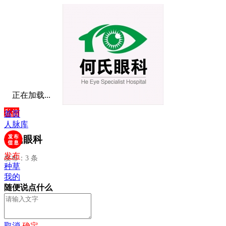
正在加载...
私信
首页
人脉库
何氏眼科
发布
发布：3 条
种草
我的
随便说点什么
取消
确定