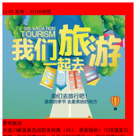
优惠信息
11-01 发布，33169浏览
爱华旅游
大连23家温泉洗浴联名特惠（10.1，更新报价）1⃣清溪泉52，