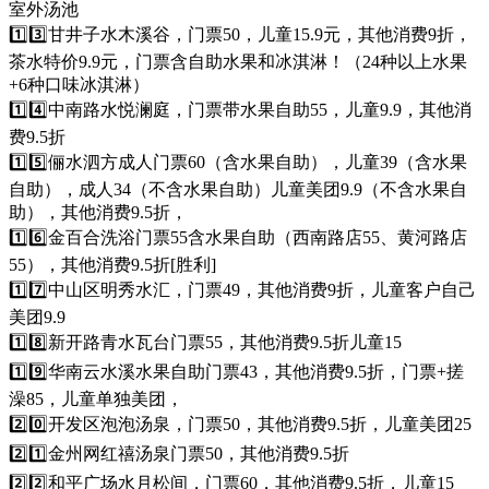
室外汤池
1️⃣3️⃣甘井子水木溪谷，门票50，儿童15.9元，其他消费9折，
茶水特价9.9元，门票含自助水果和冰淇淋！（24种以上水果
+6种口味冰淇淋）
1️⃣4️⃣中南路水悦澜庭，门票带水果自助55，儿童9.9，其他消
费9.5折
1️⃣5️⃣俪水泗方成人门票60（含水果自助），儿童39（含水果
自助），成人34（不含水果自助）儿童美团9.9（不含水果自
助），其他消费9.5折，
1️⃣6️⃣金百合洗浴门票55含水果自助（西南路店55、黄河路店
55），其他消费9.5折[胜利]
1️⃣7️⃣中山区明秀水汇，门票49，其他消费9折，儿童客户自己
美团9.9
1️⃣8️⃣新开路青水瓦台门票55，其他消费9.5折儿童15
1️⃣9️⃣华南云水溪水果自助门票43，其他消费9.5折，门票+搓
澡85，儿童单独美团，
2️⃣0️⃣开发区泡泡汤泉，门票50，其他消费9.5折，儿童美团25
2️⃣1️⃣金州网红禧汤泉门票50，其他消费9.5折
2️⃣2️⃣和平广场水月松间，门票60，其他消费9.5折，儿童15