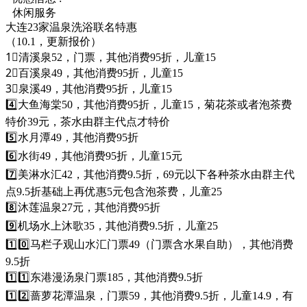
休闲服务
大连23家温泉洗浴联名特惠
（10.1，更新报价）
1⃣清溪泉52，门票，其他消费95折，儿童15
2⃣百溪泉49，其他消费95折，儿童15
3⃣泉溪49，其他消费95折，儿童15
4️⃣大鱼海棠50，其他消费95折，儿童15，菊花茶或者泡茶费
特价39元，茶水由群主代点才特价
5️⃣水月潭49，其他消费95折
6️⃣水街49，其他消费95折，儿童15元
7️⃣美淋水汇42，其他消费9.5折，69元以下各种茶水由群主代
点9.5折基础上再优惠5元包含泡茶费，儿童25
8️⃣沐莲温泉27元，其他消费95折
9️⃣机场水上沐歌35，其他消费9.5折，儿童25
1️⃣0️⃣马栏子观山水汇门票49（门票含水果自助），其他消费
9.5折
1️⃣1️⃣东港漫汤泉门票185，其他消费9.5折
1️⃣2️⃣蔷萝花潭温泉，门票59，其他消费9.5折，儿童14.9，有