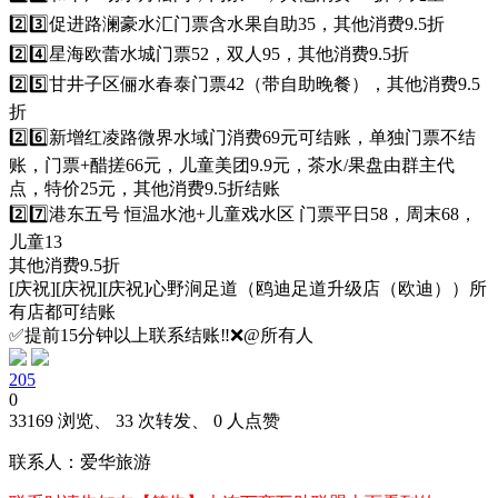
2️⃣3️⃣促进路澜豪水汇门票含水果自助35，其他消费9.5折
2️⃣4️⃣星海欧蕾水城门票52，双人95，其他消费9.5折
2️⃣5️⃣甘井子区俪水春泰门票42（带自助晚餐），其他消费9.5
折
2️⃣6️⃣新增红凌路微界水域门消费69元可结账，单独门票不结
账，门票+醋搓66元，儿童美团9.9元，茶水/果盘由群主代
点，特价25元，其他消费9.5折结账
2️⃣7️⃣港东五号 恒温水池+儿童戏水区 门票平日58，周末68，
儿童13
其他消费9.5折
[庆祝][庆祝][庆祝]心野涧足道（鸥迪足道升级店（欧迪））所
有店都可结账
✅提前15分钟以上联系结账‼️❌@所有人
205
0
33169 浏览、 33 次转发、 0 人点赞
联系人：爱华旅游