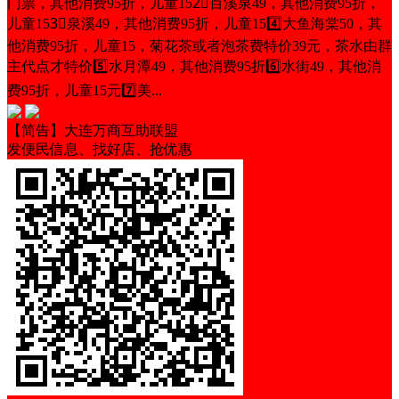
门票，其他消费95折，儿童152⃣百溪泉49，其他消费95折，
儿童153⃣泉溪49，其他消费95折，儿童154️⃣大鱼海棠50，其
他消费95折，儿童15，菊花茶或者泡茶费特价39元，茶水由群
主代点才特价5️⃣水月潭49，其他消费95折6️⃣水街49，其他消
费95折，儿童15元7️⃣美...
【简告】大连万商互助联盟
发便民信息、找好店、抢优惠