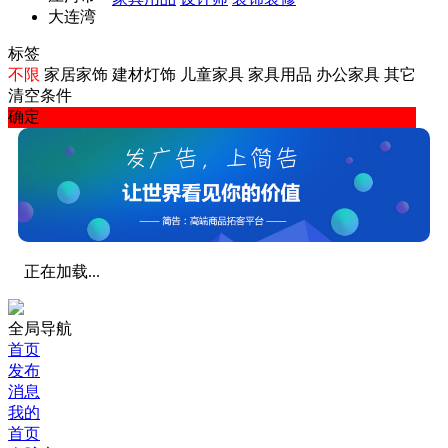
大连湾
标签
不限
家居家饰
建材灯饰
儿童家具
家具用品
办公家具
其它
清空条件
确定
正在加载...
全局导航
首页
发布
消息
我的
首页