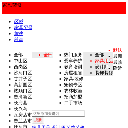
家具/装修
区域
家具用品
排序
筛选
默认
全部
全部
热门服务
全部
最新
中山区
爱车养护
家具用品
最热
西岗区
教育培训
设计师
附近
沙河口区
房屋租售
装饰装修
甘井子区
家具/装修
高新园区
宠物专区
旅顺口区
农林牧渔
普湾新区
招商加盟
长海县
二手市场
长兴岛
瓦房店市
搜索
普兰店市
庄河市
家具用品
设计师
装饰装修