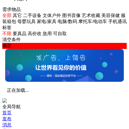
需求物品
全部
其它
二手设备
文体户外
图书音像
艺术收藏
美容保健
服
装箱包
母婴玩具
家电/家具
电脑/数码
摩托车/电动车
手机通讯
标签
不限
要真品
高价收
急用
可自取
清空条件
确定
正在加载...
全局导航
首页
发布
消息