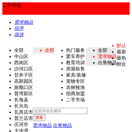
二手市场
需求物品
排序
筛选
默认
全部
全部
热门服务
全部
最新
中山区
爱车养护
需求物品
最热
西岗区
教育培训
出售物品
附近
沙河口区
房屋租售
甘井子区
家具/装修
高新园区
宠物专区
旅顺口区
农林牧渔
普湾新区
招商加盟
长海县
二手市场
长兴岛
瓦房店市
搜索
普兰店市
庄河市
需求物品
出售物品
大连湾