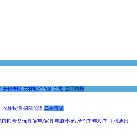
修
宠物专区
农林牧渔
招商加盟
二手市场
区
农林牧渔
招商加盟
二手市场
装箱包
母婴玩具
家电/家具
电脑/数码
摩托车/电动车
手机通讯