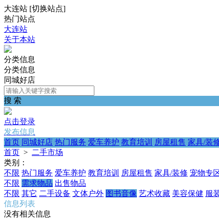
大连站
[
切换站点
]
热门站点
大连站
关于本站
分类信息
分类信息
同城好店
搜 索
点击登录
发布信息
首页
同城好店
热门服务
爱车养护
教育培训
房屋租售
家具/装
首页
>
二手市场
类别：
不限
热门服务
爱车养护
教育培训
房屋租售
家具/装修
宠物专
不限
需求物品
出售物品
不限
其它
二手设备
文体户外
图书音像
艺术收藏
美容保健
服
信息列表
没有相关信息