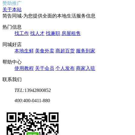
赞助推广
关于本站
简告同城-为您提供全面的本地生活服务信息
热门信息
找工作
找人才
找兼职
房屋租售
同城好店
本地生鲜
美食外卖
商超百货
服务到家
帮助中心
使用教程
关于会员
个人发布
商家入驻
联系我们
TEL:
13942800852
400:
400-0411-880