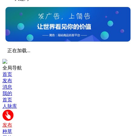
正在加载...
全局导航
首页
发布
消息
我的
首页
人脉库
发布
种草