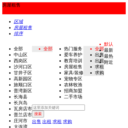
房屋租售
区域
房屋租售
排序
默认
全部
全部
热门服务
全部
最新
中山区
爱车养护
出售
最热
西岗区
教育培训
出租
附近
沙河口区
房屋租售
求租
甘井子区
家具/装修
求购
高新园区
宠物专区
旅顺口区
农林牧渔
普湾新区
招商加盟
长海县
二手市场
长兴岛
瓦房店市
搜索
普兰店市
庄河市
出售
出租
求租
求购
大连湾