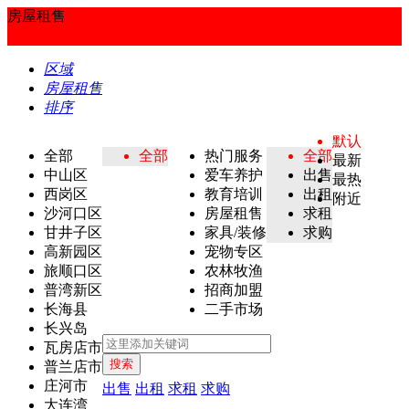
房屋租售
区域
房屋租售
排序
默认
全部
全部
热门服务
全部
最新
中山区
爱车养护
出售
最热
西岗区
教育培训
出租
附近
沙河口区
房屋租售
求租
甘井子区
家具/装修
求购
高新园区
宠物专区
旅顺口区
农林牧渔
普湾新区
招商加盟
长海县
二手市场
长兴岛
瓦房店市
搜索
普兰店市
庄河市
出售
出租
求租
求购
大连湾