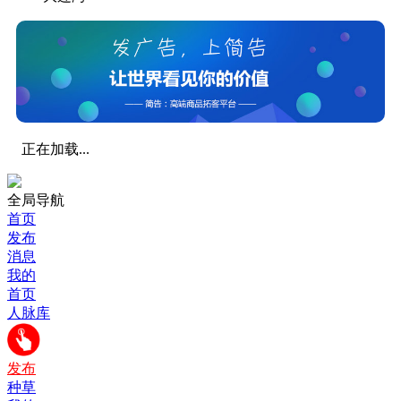
正在加载...
全局导航
首页
发布
消息
我的
首页
人脉库
发布
种草