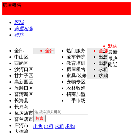
房屋租售
区域
房屋租售
排序
默认
全部
全部
热门服务
全部
最新
中山区
爱车养护
出售
最热
西岗区
教育培训
出租
附近
沙河口区
房屋租售
求租
甘井子区
家具/装修
求购
高新园区
宠物专区
旅顺口区
农林牧渔
普湾新区
招商加盟
长海县
二手市场
长兴岛
瓦房店市
搜索
普兰店市
庄河市
出售
出租
求租
求购
大连湾