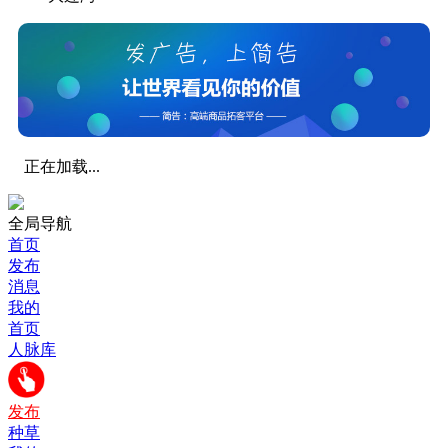
正在加载...
全局导航
首页
发布
消息
我的
首页
人脉库
发布
种草