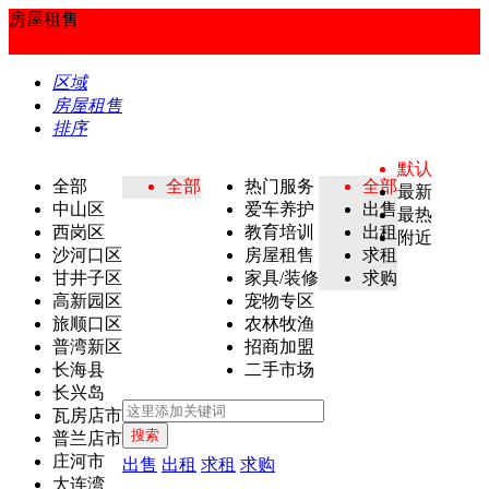
房屋租售
区域
房屋租售
排序
默认
全部
全部
热门服务
全部
最新
中山区
爱车养护
出售
最热
西岗区
教育培训
出租
附近
沙河口区
房屋租售
求租
甘井子区
家具/装修
求购
高新园区
宠物专区
旅顺口区
农林牧渔
普湾新区
招商加盟
长海县
二手市场
长兴岛
瓦房店市
搜索
普兰店市
庄河市
出售
出租
求租
求购
大连湾