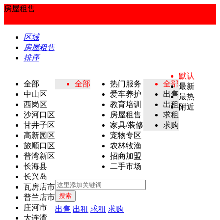
房屋租售
区域
房屋租售
排序
默认
全部
全部
热门服务
全部
最新
中山区
爱车养护
出售
最热
西岗区
教育培训
出租
附近
沙河口区
房屋租售
求租
甘井子区
家具/装修
求购
高新园区
宠物专区
旅顺口区
农林牧渔
普湾新区
招商加盟
长海县
二手市场
长兴岛
瓦房店市
搜索
普兰店市
庄河市
出售
出租
求租
求购
大连湾