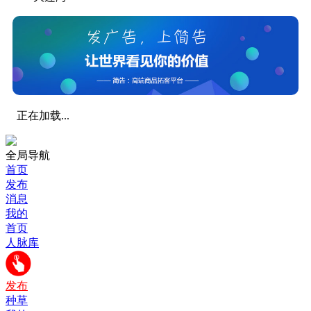
正在加载...
全局导航
首页
发布
消息
我的
首页
人脉库
发布
种草