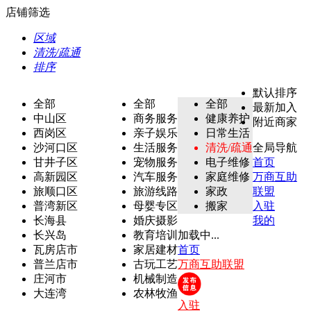
店铺筛选
区域
清洗/疏通
排序
默认排序
全部
全部
全部
最新加入
中山区
商务服务
健康养护
附近商家
西岗区
亲子娱乐
日常生活
沙河口区
生活服务
清洗/疏通
全局导航
甘井子区
宠物服务
电子维修
首页
高新园区
汽车服务
家庭维修
万商互助
旅顺口区
旅游线路
家政
联盟
普湾新区
母婴专区
搬家
入驻
长海县
婚庆摄影
我的
长兴岛
教育培训
加载中...
瓦房店市
家居建材
首页
普兰店市
古玩工艺
万商互助联盟
庄河市
机械制造
大连湾
农林牧渔
入驻