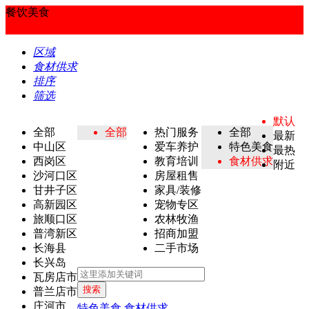
餐饮美食
区域
食材供求
排序
筛选
默认
全部
全部
热门服务
全部
最新
中山区
爱车养护
特色美食
最热
西岗区
教育培训
食材供求
附近
沙河口区
房屋租售
甘井子区
家具/装修
高新园区
宠物专区
旅顺口区
农林牧渔
普湾新区
招商加盟
长海县
二手市场
长兴岛
瓦房店市
搜索
普兰店市
庄河市
特色美食
食材供求