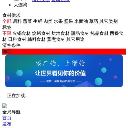
大连湾
食材供求
全部
调料
蔬菜
生鲜
肉类
水果
坚果
米面油
草药
其它类别
标签
不限
火锅食材
烧烤食材
烘培食材
甜品食材
炖品食材
西餐食
材
日料食材
韩料食材
蒸煮食材
其它用途
清空条件
确定
正在加载...
全局导航
首页
发布