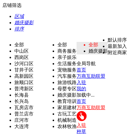
店铺筛选
区域
婚庆摄影
排序
默认排序
全部
全部
全部
最新加入
中山区
商务服务
婚庆摄影
附近商家
西岗区
亲子娱乐
沙河口区
生活服务
全局导航
甘井子区
宠物服务
首页
高新园区
汽车服务
万商互助联盟
旅顺口区
旅游线路
入驻
普湾新区
母婴专区
我的
长海县
婚庆摄影
加载中...
长兴岛
教育培训
首页
瓦房店市
家居建材
万商互助联盟
普兰店市
古玩工艺
庄河市
机械制造
入驻
大连湾
农林牧渔
种草