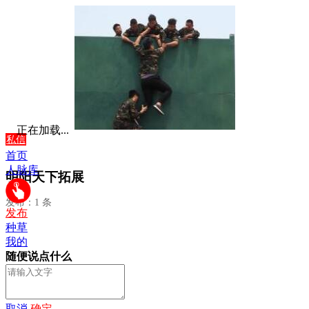
正在加载...
私信
首页
人脉库
明阳天下拓展
发布：1 条
发布
种草
我的
随便说点什么
取消
确定