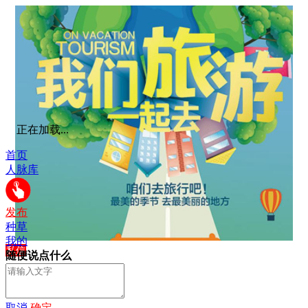
正在加载...
首页
人脉库
发布
种草
我的
私信
随便说点什么
爱华旅游
取消
确定