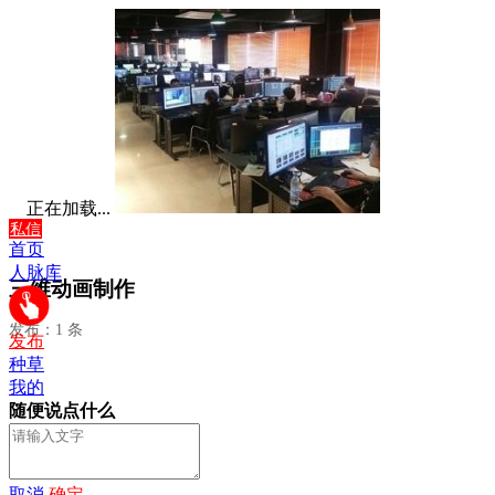
正在加载...
私信
首页
人脉库
三维动画制作
发布：1 条
发布
种草
我的
随便说点什么
取消
确定