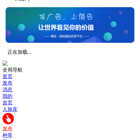
正在加载...
全局导航
首页
发布
消息
我的
首页
人脉库
发布
种草