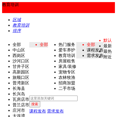
教育培训
区域
教育培训
排序
默认
全部
全部
热门服务
全部
最新
中山区
爱车养护
课程发布
最热
西岗区
教育培训
需求发布
附近
沙河口区
房屋租售
甘井子区
家具/装修
高新园区
宠物专区
旅顺口区
农林牧渔
普湾新区
招商加盟
长海县
二手市场
长兴岛
瓦房店市
搜索
普兰店市
庄河市
课程发布
需求发布
大连湾