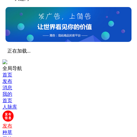
正在加载...
全局导航
首页
发布
消息
我的
首页
人脉库
发布
种草