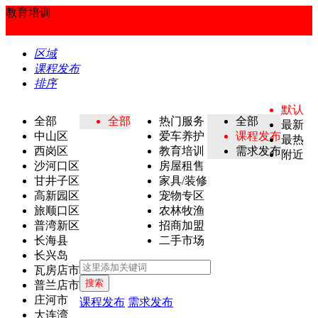
教育培训
区域
课程发布
排序
默认
全部
全部
热门服务
全部
最新
中山区
爱车养护
课程发布
最热
西岗区
教育培训
需求发布
附近
沙河口区
房屋租售
甘井子区
家具/装修
高新园区
宠物专区
旅顺口区
农林牧渔
普湾新区
招商加盟
长海县
二手市场
长兴岛
瓦房店市
搜索
普兰店市
庄河市
课程发布
需求发布
大连湾