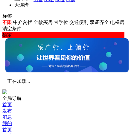
大连湾
标签
不限
中介勿扰
全款买房
带学位
交通便利
双证齐全
电梯房
清空条件
确定
正在加载...
全局导航
首页
发布
消息
我的
首页