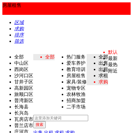
房屋租售
区域
求购
排序
筛选
默认
全部
全部
热门服务
全部
最新
中山区
爱车养护
出售
最热
西岗区
教育培训
出租
附近
沙河口区
房屋租售
求租
甘井子区
家具/装修
求购
高新园区
宠物专区
旅顺口区
农林牧渔
普湾新区
招商加盟
长海县
二手市场
长兴岛
瓦房店市
搜索
普兰店市
庄河市
出售
出租
求租
求购