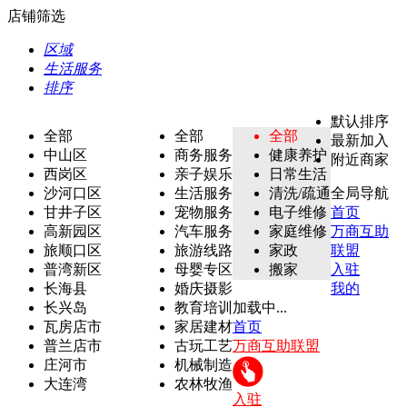
店铺筛选
区域
生活服务
排序
默认排序
全部
全部
全部
最新加入
中山区
商务服务
健康养护
附近商家
西岗区
亲子娱乐
日常生活
沙河口区
生活服务
清洗/疏通
全局导航
甘井子区
宠物服务
电子维修
首页
高新园区
汽车服务
家庭维修
万商互助
旅顺口区
旅游线路
家政
联盟
普湾新区
母婴专区
搬家
入驻
长海县
婚庆摄影
我的
长兴岛
教育培训
加载中...
瓦房店市
家居建材
首页
普兰店市
古玩工艺
万商互助联盟
庄河市
机械制造
大连湾
农林牧渔
入驻