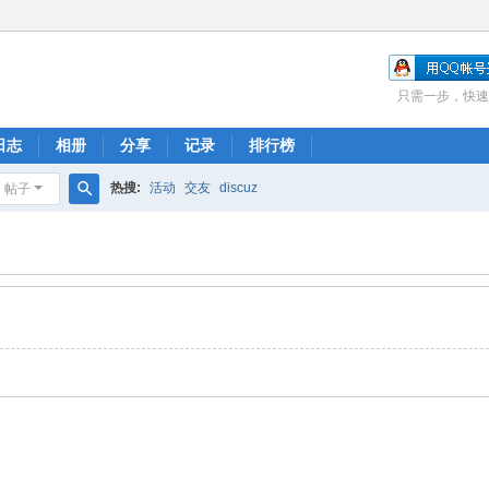
只需一步，快速
日志
相册
分享
记录
排行榜
热搜:
活动
交友
discuz
帖子
搜
索