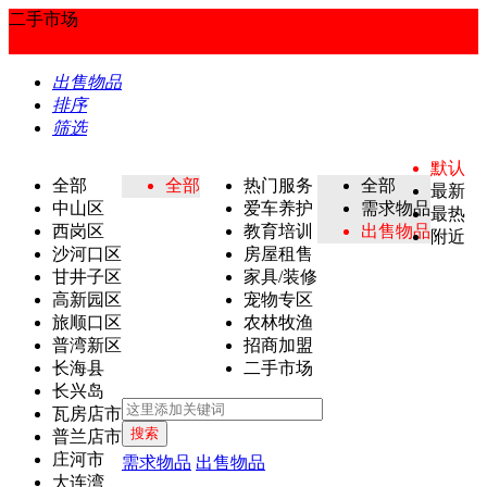
二手市场
出售物品
排序
筛选
默认
全部
全部
热门服务
全部
最新
中山区
爱车养护
需求物品
最热
西岗区
教育培训
出售物品
附近
沙河口区
房屋租售
甘井子区
家具/装修
高新园区
宠物专区
旅顺口区
农林牧渔
普湾新区
招商加盟
长海县
二手市场
长兴岛
瓦房店市
搜索
普兰店市
庄河市
需求物品
出售物品
大连湾