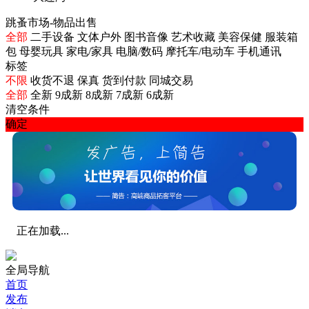
跳蚤市场-物品出售
全部
二手设备
文体户外
图书音像
艺术收藏
美容保健
服装箱
包
母婴玩具
家电/家具
电脑/数码
摩托车/电动车
手机通讯
标签
不限
收货不退
保真
货到付款
同城交易
全部
全新
9成新
8成新
7成新
6成新
清空条件
确定
正在加载...
全局导航
首页
发布