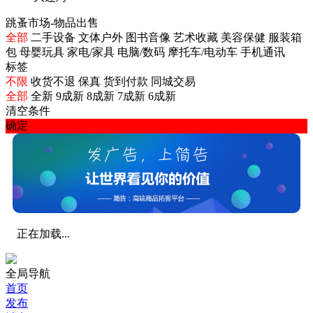
跳蚤市场-物品出售
全部
二手设备
文体户外
图书音像
艺术收藏
美容保健
服装箱
包
母婴玩具
家电/家具
电脑/数码
摩托车/电动车
手机通讯
标签
不限
收货不退
保真
货到付款
同城交易
全部
全新
9成新
8成新
7成新
6成新
清空条件
确定
正在加载...
全局导航
首页
发布