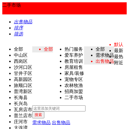
二手市场
出售物品
排序
筛选
默认
全部
全部
热门服务
全部
最新
中山区
爱车养护
需求物品
最热
西岗区
教育培训
出售物品
附近
沙河口区
房屋租售
甘井子区
家具/装修
高新园区
宠物专区
旅顺口区
农林牧渔
普湾新区
招商加盟
长海县
二手市场
长兴岛
瓦房店市
搜索
普兰店市
庄河市
需求物品
出售物品
大连湾