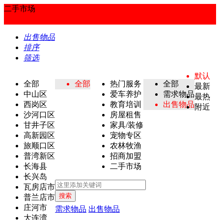
二手市场
出售物品
排序
筛选
默认
全部
全部
热门服务
全部
最新
中山区
爱车养护
需求物品
最热
西岗区
教育培训
出售物品
附近
沙河口区
房屋租售
甘井子区
家具/装修
高新园区
宠物专区
旅顺口区
农林牧渔
普湾新区
招商加盟
长海县
二手市场
长兴岛
瓦房店市
搜索
普兰店市
庄河市
需求物品
出售物品
大连湾