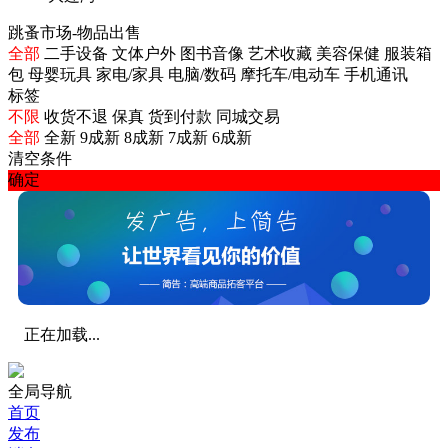
跳蚤市场-物品出售
全部
二手设备
文体户外
图书音像
艺术收藏
美容保健
服装箱
包
母婴玩具
家电/家具
电脑/数码
摩托车/电动车
手机通讯
标签
不限
收货不退
保真
货到付款
同城交易
全部
全新
9成新
8成新
7成新
6成新
清空条件
确定
正在加载...
全局导航
首页
发布