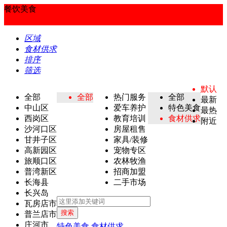
餐饮美食
区域
食材供求
排序
筛选
默认
全部
全部
热门服务
全部
最新
中山区
爱车养护
特色美食
最热
西岗区
教育培训
食材供求
附近
沙河口区
房屋租售
甘井子区
家具/装修
高新园区
宠物专区
旅顺口区
农林牧渔
普湾新区
招商加盟
长海县
二手市场
长兴岛
瓦房店市
搜索
普兰店市
庄河市
特色美食
食材供求