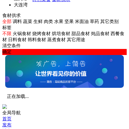
大连湾
食材供求
全部
调料
蔬菜
生鲜
肉类
水果
坚果
米面油
草药
其它类别
标签
不限
火锅食材
烧烤食材
烘培食材
甜品食材
炖品食材
西餐食
材
日料食材
韩料食材
蒸煮食材
其它用途
清空条件
确定
正在加载...
全局导航
首页
发布