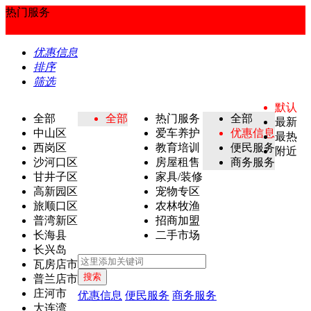
热门服务
优惠信息
排序
筛选
默认
全部
全部
热门服务
全部
最新
中山区
爱车养护
优惠信息
最热
西岗区
教育培训
便民服务
附近
沙河口区
房屋租售
商务服务
甘井子区
家具/装修
高新园区
宠物专区
旅顺口区
农林牧渔
普湾新区
招商加盟
长海县
二手市场
长兴岛
瓦房店市
搜索
普兰店市
庄河市
优惠信息
便民服务
商务服务
大连湾