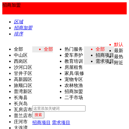
招商加盟
区域
招商加盟
排序
默认
全部
全部
热门服务
全部
最新
中山区
爱车养护
招商项目
最热
西岗区
教育培训
需求项目
附近
沙河口区
房屋租售
甘井子区
家具/装修
高新园区
宠物专区
旅顺口区
农林牧渔
普湾新区
招商加盟
长海县
二手市场
长兴岛
瓦房店市
搜索
普兰店市
庄河市
招商项目
需求项目
大连湾