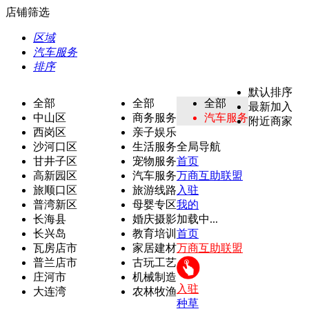
店铺筛选
区域
汽车服务
排序
默认排序
全部
全部
全部
最新加入
中山区
商务服务
汽车服务
附近商家
西岗区
亲子娱乐
沙河口区
生活服务
全局导航
甘井子区
宠物服务
首页
高新园区
汽车服务
万商互助联盟
旅顺口区
旅游线路
入驻
普湾新区
母婴专区
我的
长海县
婚庆摄影
加载中...
长兴岛
教育培训
首页
瓦房店市
家居建材
万商互助联盟
普兰店市
古玩工艺
庄河市
机械制造
入驻
大连湾
农林牧渔
种草