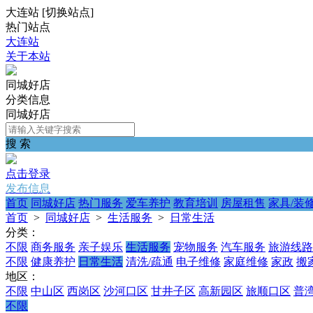
大连站
[
切换站点
]
热门站点
大连站
关于本站
同城好店
分类信息
同城好店
搜 索
点击登录
发布信息
首页
同城好店
热门服务
爱车养护
教育培训
房屋租售
家具/装
首页
>
同城好店
>
生活服务
>
日常生活
分类：
不限
商务服务
亲子娱乐
生活服务
宠物服务
汽车服务
旅游线路
不限
健康养护
日常生活
清洗/疏通
电子维修
家庭维修
家政
搬
地区：
不限
中山区
西岗区
沙河口区
甘井子区
高新园区
旅顺口区
普
不限