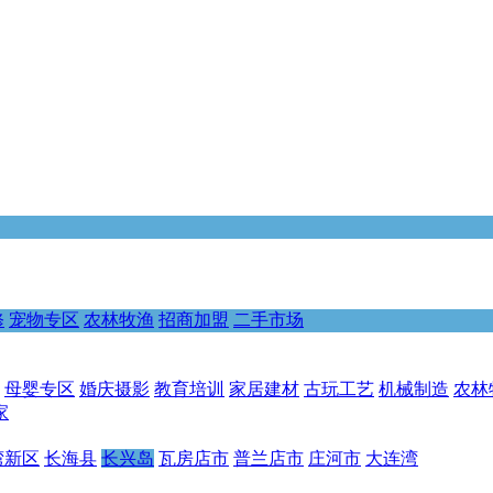
修
宠物专区
农林牧渔
招商加盟
二手市场
母婴专区
婚庆摄影
教育培训
家居建材
古玩工艺
机械制造
农林
家
湾新区
长海县
长兴岛
瓦房店市
普兰店市
庄河市
大连湾