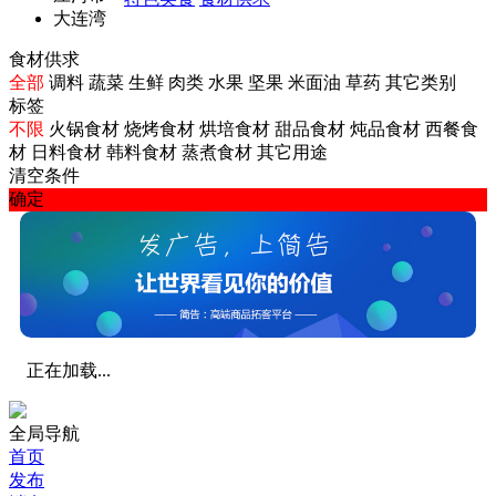
大连湾
食材供求
全部
调料
蔬菜
生鲜
肉类
水果
坚果
米面油
草药
其它类别
标签
不限
火锅食材
烧烤食材
烘培食材
甜品食材
炖品食材
西餐食
材
日料食材
韩料食材
蒸煮食材
其它用途
清空条件
确定
正在加载...
全局导航
首页
发布