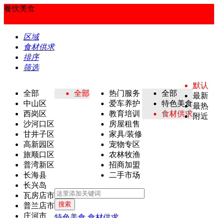
餐饮美食
区域
食材供求
排序
筛选
默认
全部
全部
热门服务
全部
最新
中山区
爱车养护
特色美食
最热
西岗区
教育培训
食材供求
附近
沙河口区
房屋租售
甘井子区
家具/装修
高新园区
宠物专区
旅顺口区
农林牧渔
普湾新区
招商加盟
长海县
二手市场
长兴岛
瓦房店市
搜索
普兰店市
庄河市
特色美食
食材供求