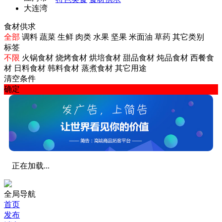
大连湾
食材供求
全部
调料
蔬菜
生鲜
肉类
水果
坚果
米面油
草药
其它类别
标签
不限
火锅食材
烧烤食材
烘培食材
甜品食材
炖品食材
西餐食
材
日料食材
韩料食材
蒸煮食材
其它用途
清空条件
确定
正在加载...
全局导航
首页
发布