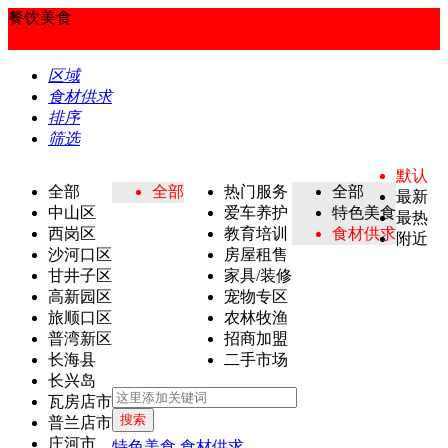
餐饮美食
区域
食材供求
排序
筛选
默认
全部
全部
热门服务
全部
最新
中山区
爱车养护
特色美食
最热
西岗区
教育培训
食材供求
附近
沙河口区
房屋租售
甘井子区
家具/装修
高新园区
宠物专区
旅顺口区
农林牧渔
普湾新区
招商加盟
长海县
二手市场
长兴岛
瓦房店市
搜索
普兰店市
庄河市
特色美食
食材供求