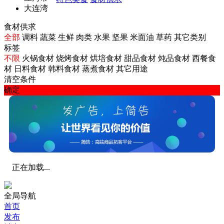
大连湾
食材供求
全部
调料
蔬菜
生鲜
肉类
水果
坚果
米面油
草药
其它类别
标签
不限
火锅食材
烧烤食材
烘培食材
甜品食材
炖品食材
西餐食
材
日料食材
韩料食材
蒸煮食材
其它用途
清空条件
确定
正在加载...
全局导航
首页
发布