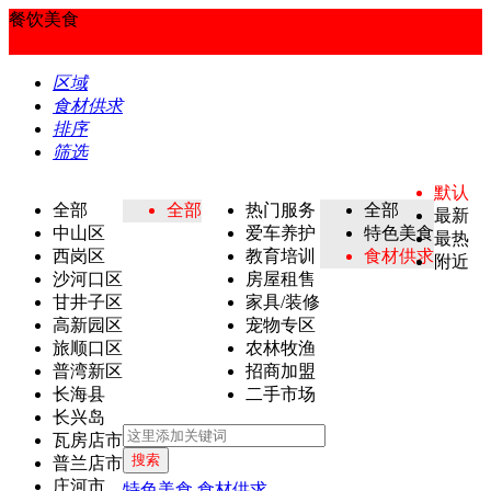
餐饮美食
区域
食材供求
排序
筛选
默认
全部
全部
热门服务
全部
最新
中山区
爱车养护
特色美食
最热
西岗区
教育培训
食材供求
附近
沙河口区
房屋租售
甘井子区
家具/装修
高新园区
宠物专区
旅顺口区
农林牧渔
普湾新区
招商加盟
长海县
二手市场
长兴岛
瓦房店市
搜索
普兰店市
庄河市
特色美食
食材供求