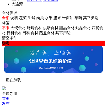
大连湾
食材供求
全部
调料
蔬菜
生鲜
肉类
水果
坚果
米面油
草药
其它类别
标签
不限
火锅食材
烧烤食材
烘培食材
甜品食材
炖品食材
西餐食
材
日料食材
韩料食材
蒸煮食材
其它用途
清空条件
确定
正在加载...
全局导航
首页
发布