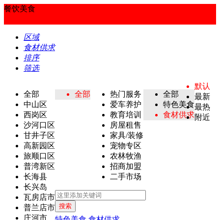
餐饮美食
区域
食材供求
排序
筛选
默认
全部
全部
热门服务
全部
最新
中山区
爱车养护
特色美食
最热
西岗区
教育培训
食材供求
附近
沙河口区
房屋租售
甘井子区
家具/装修
高新园区
宠物专区
旅顺口区
农林牧渔
普湾新区
招商加盟
长海县
二手市场
长兴岛
瓦房店市
搜索
普兰店市
庄河市
特色美食
食材供求