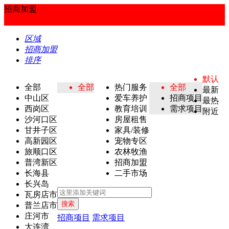
招商加盟
区域
招商加盟
排序
默认
全部
全部
热门服务
全部
最新
中山区
爱车养护
招商项目
最热
西岗区
教育培训
需求项目
附近
沙河口区
房屋租售
甘井子区
家具/装修
高新园区
宠物专区
旅顺口区
农林牧渔
普湾新区
招商加盟
长海县
二手市场
长兴岛
瓦房店市
搜索
普兰店市
庄河市
招商项目
需求项目
大连湾