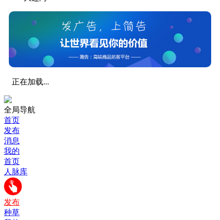
正在加载...
全局导航
首页
发布
消息
我的
首页
人脉库
发布
种草