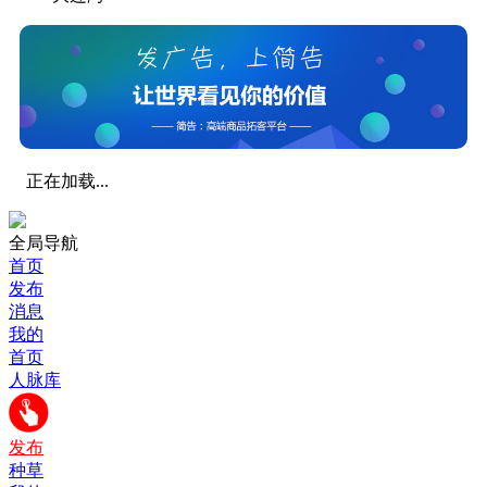
正在加载...
全局导航
首页
发布
消息
我的
首页
人脉库
发布
种草