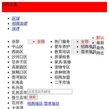
招商加盟
区域
招商加盟
排序
默认
全部
全部
热门服务
全部
最新
中山区
爱车养护
招商项目
最热
西岗区
教育培训
需求项目
附近
沙河口区
房屋租售
甘井子区
家具/装修
高新园区
宠物专区
旅顺口区
农林牧渔
普湾新区
招商加盟
长海县
二手市场
长兴岛
瓦房店市
搜索
普兰店市
庄河市
招商项目
需求项目
大连湾