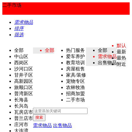
二手市场
需求物品
排序
筛选
默认
全部
全部
热门服务
全部
最新
中山区
爱车养护
需求物品
最热
西岗区
教育培训
出售物品
附近
沙河口区
房屋租售
甘井子区
家具/装修
高新园区
宠物专区
旅顺口区
农林牧渔
普湾新区
招商加盟
长海县
二手市场
长兴岛
瓦房店市
搜索
普兰店市
庄河市
需求物品
出售物品
大连湾