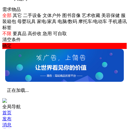
需求物品
全部
其它
二手设备
文体户外
图书音像
艺术收藏
美容保健
服
装箱包
母婴玩具
家电/家具
电脑/数码
摩托车/电动车
手机通讯
标签
不限
要真品
高价收
急用
可自取
清空条件
确定
正在加载...
全局导航
首页
发布
消息