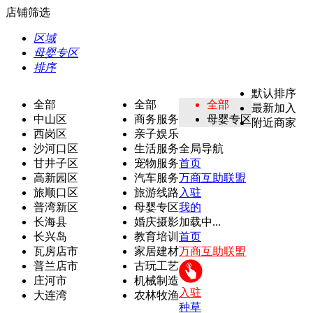
店铺筛选
区域
母婴专区
排序
默认排序
全部
全部
全部
最新加入
中山区
商务服务
母婴专区
附近商家
西岗区
亲子娱乐
沙河口区
生活服务
全局导航
甘井子区
宠物服务
首页
高新园区
汽车服务
万商互助联盟
旅顺口区
旅游线路
入驻
普湾新区
母婴专区
我的
长海县
婚庆摄影
加载中...
长兴岛
教育培训
首页
瓦房店市
家居建材
万商互助联盟
普兰店市
古玩工艺
庄河市
机械制造
入驻
大连湾
农林牧渔
种草