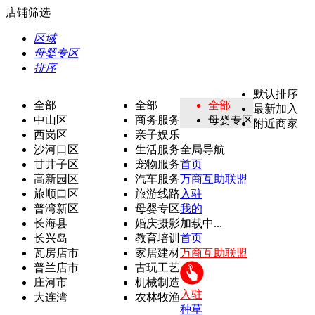
店铺筛选
区域
母婴专区
排序
默认排序
全部
全部
全部
最新加入
中山区
商务服务
母婴专区
附近商家
西岗区
亲子娱乐
沙河口区
生活服务
全局导航
甘井子区
宠物服务
首页
高新园区
汽车服务
万商互助联盟
旅顺口区
旅游线路
入驻
普湾新区
母婴专区
我的
长海县
婚庆摄影
加载中...
长兴岛
教育培训
首页
瓦房店市
家居建材
万商互助联盟
普兰店市
古玩工艺
庄河市
机械制造
入驻
大连湾
农林牧渔
种草