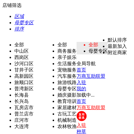
店铺筛选
区域
母婴专区
排序
默认排序
全部
全部
全部
最新加入
中山区
商务服务
母婴专区
附近商家
西岗区
亲子娱乐
沙河口区
生活服务
全局导航
甘井子区
宠物服务
首页
高新园区
汽车服务
万商互助联盟
旅顺口区
旅游线路
入驻
普湾新区
母婴专区
我的
长海县
婚庆摄影
加载中...
长兴岛
教育培训
首页
瓦房店市
家居建材
万商互助联盟
普兰店市
古玩工艺
庄河市
机械制造
入驻
大连湾
农林牧渔
种草