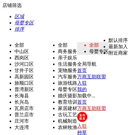
店铺筛选
区域
母婴专区
排序
默认排序
全部
全部
全部
最新加入
中山区
商务服务
母婴专区
附近商家
西岗区
亲子娱乐
沙河口区
生活服务
全局导航
甘井子区
宠物服务
首页
高新园区
汽车服务
万商互助联盟
旅顺口区
旅游线路
入驻
普湾新区
母婴专区
我的
长海县
婚庆摄影
加载中...
长兴岛
教育培训
首页
瓦房店市
家居建材
万商互助联盟
普兰店市
古玩工艺
庄河市
机械制造
入驻
大连湾
农林牧渔
种草