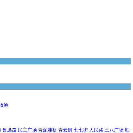
牧渔
滩
鲁迅路
民主广场
青泥洼桥
青云街
七七街
人民路
三八广场
胜