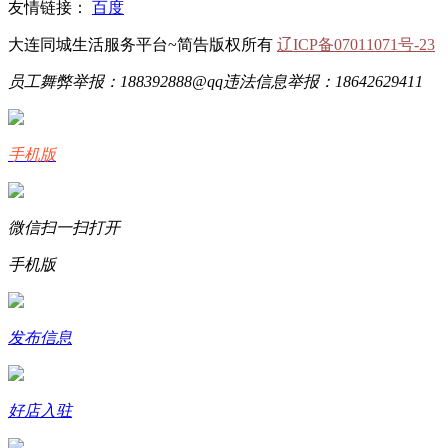
友情链接：
百度
大连同城生活服务平台~简告版权所有
辽ICP备07011071号-23
员工舞弊举报：188392888@qq
违法信息举报：18642629411
手机版
微信扫一扫打开
手机版
发布信息
好店入驻