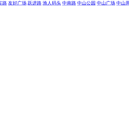
宾路
友好广场
跃进路
渔人码头
中南路
中山公园
中山广场
中山