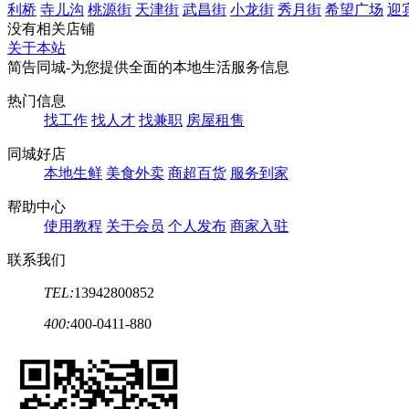
利桥
寺儿沟
桃源街
天津街
武昌街
小龙街
秀月街
希望广场
迎
没有相关店铺
关于本站
简告同城-为您提供全面的本地生活服务信息
热门信息
找工作
找人才
找兼职
房屋租售
同城好店
本地生鲜
美食外卖
商超百货
服务到家
帮助中心
使用教程
关于会员
个人发布
商家入驻
联系我们
TEL:
13942800852
400:
400-0411-880