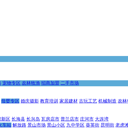
修
宠物专区
农林牧渔
招商加盟
二手市场
母婴专区
婚庆摄影
教育培训
家居建材
古玩工艺
机械制造
农林
湾新区
长海县
长兴岛
瓦房店市
普兰店市
庄河市
大连湾
火车站
解放路
景山市场
景山小区
九中学区
葵英街
昆明街
老虎