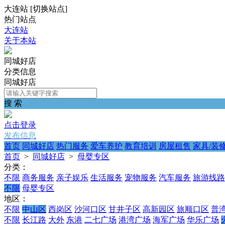
大连站
[
切换站点
]
热门站点
大连站
关于本站
同城好店
分类信息
同城好店
搜 索
点击登录
发布信息
首页
同城好店
热门服务
爱车养护
教育培训
房屋租售
家具/装
首页
>
同城好店
>
母婴专区
分类：
不限
商务服务
亲子娱乐
生活服务
宠物服务
汽车服务
旅游线路
不限
母婴专区
地区：
不限
中山区
西岗区
沙河口区
甘井子区
高新园区
旅顺口区
普
不限
长江路
大外
东港
二七广场
港湾广场
海军广场
华乐广场