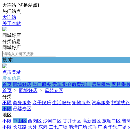
大连站
[
切换站点
]
热门站点
大连站
关于本站
同城好店
分类信息
同城好店
搜 索
点击登录
发布信息
首页
同城好店
热门服务
爱车养护
教育培训
房屋租售
家具/装
首页
>
同城好店
>
母婴专区
分类：
不限
商务服务
亲子娱乐
生活服务
宠物服务
汽车服务
旅游线路
不限
母婴专区
地区：
不限
中山区
西岗区
沙河口区
甘井子区
高新园区
旅顺口区
普
不限
长江路
大外
东港
二七广场
港湾广场
海军广场
华乐广场