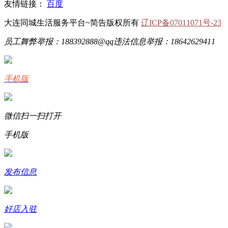
友情链接：
百度
大连同城生活服务平台~简告版权所有
辽ICP备07011071号-23
员工舞弊举报：188392888@qq
违法信息举报：18642629411
手机版
微信扫一扫打开
手机版
发布信息
好店入驻