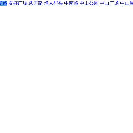
宾路
友好广场
跃进路
渔人码头
中南路
中山公园
中山广场
中山