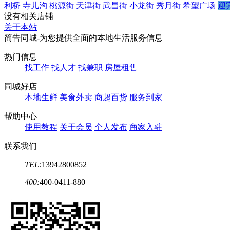
利桥
寺儿沟
桃源街
天津街
武昌街
小龙街
秀月街
希望广场
迎
没有相关店铺
关于本站
简告同城-为您提供全面的本地生活服务信息
热门信息
找工作
找人才
找兼职
房屋租售
同城好店
本地生鲜
美食外卖
商超百货
服务到家
帮助中心
使用教程
关于会员
个人发布
商家入驻
联系我们
TEL:
13942800852
400:
400-0411-880