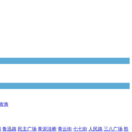
牧渔
滩
鲁迅路
民主广场
青泥洼桥
青云街
七七街
人民路
三八广场
胜