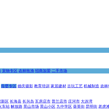
修
宠物专区
农林牧渔
招商加盟
二手市场
母婴专区
婚庆摄影
教育培训
家居建材
古玩工艺
机械制造
农林
湾新区
长海县
长兴岛
瓦房店市
普兰店市
庄河市
大连湾
火车站
解放路
景山市场
景山小区
九中学区
葵英街
昆明街
老虎