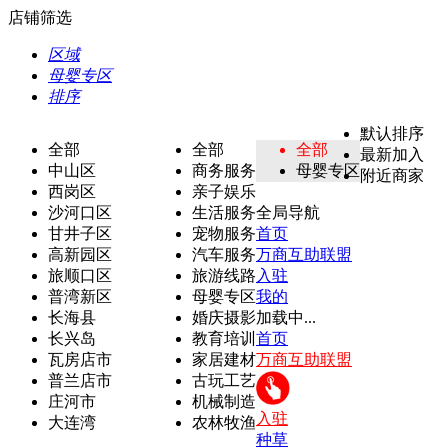
店铺筛选
区域
母婴专区
排序
默认排序
全部
全部
全部
最新加入
中山区
商务服务
母婴专区
附近商家
西岗区
亲子娱乐
沙河口区
生活服务
全局导航
甘井子区
宠物服务
首页
高新园区
汽车服务
万商互助联盟
旅顺口区
旅游线路
入驻
普湾新区
母婴专区
我的
长海县
婚庆摄影
加载中...
长兴岛
教育培训
首页
瓦房店市
家居建材
万商互助联盟
普兰店市
古玩工艺
庄河市
机械制造
入驻
大连湾
农林牧渔
种草